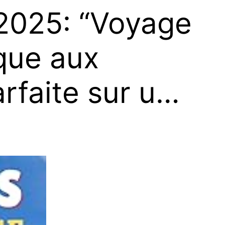
025: “Voyage
que aux
arfaite sur u…