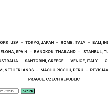
ORK, USA
–
TOKYO, JAPAN
–
ROME, ITALY
–
BALI, I
ELONA, SPAIN
–
BANGKOK, THAILAND
–
ISTANBUL, 
USTRALIA
–
SANTORINI, GREECE
–
VENICE, ITALY
–
C
M, NETHERLANDS
–
MACHU PICCHU, PERU
–
REYKJAV
PRAGUE, CZECH REPUBLIC
Search