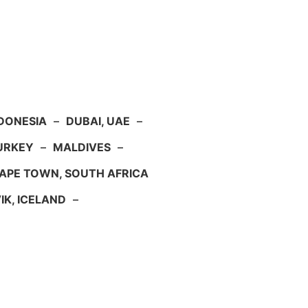
NDONESIA
–
DUBAI, UAE
–
TURKEY
–
MALDIVES
–
APE TOWN, SOUTH AFRICA
IK, ICELAND
–