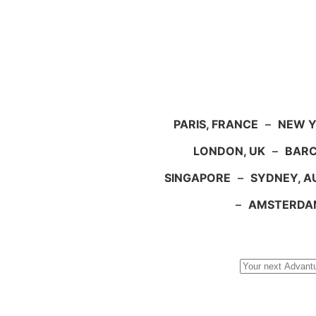
PARIS, FRANCE
–
NEW Y
LONDON, UK
–
BARC
SINGAPORE
–
SYDNEY, A
–
AMSTERDA
Search