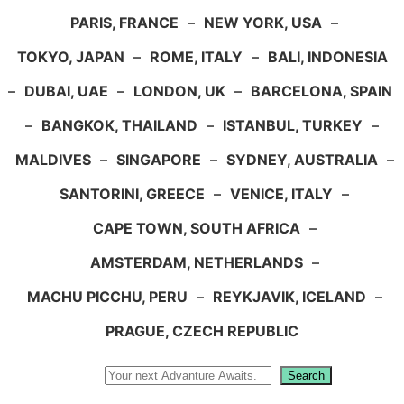
PARIS, FRANCE
–
NEW YORK, USA
–
TOKYO, JAPAN
–
ROME, ITALY
–
BALI, INDONESIA
–
DUBAI, UAE
–
LONDON, UK
–
BARCELONA, SPAIN
–
BANGKOK, THAILAND
–
ISTANBUL, TURKEY
–
MALDIVES
–
SINGAPORE
–
SYDNEY, AUSTRALIA
–
SANTORINI, GREECE
–
VENICE, ITALY
–
CAPE TOWN, SOUTH AFRICA
–
AMSTERDAM, NETHERLANDS
–
MACHU PICCHU, PERU
–
REYKJAVIK, ICELAND
–
PRAGUE, CZECH REPUBLIC
Search
Search