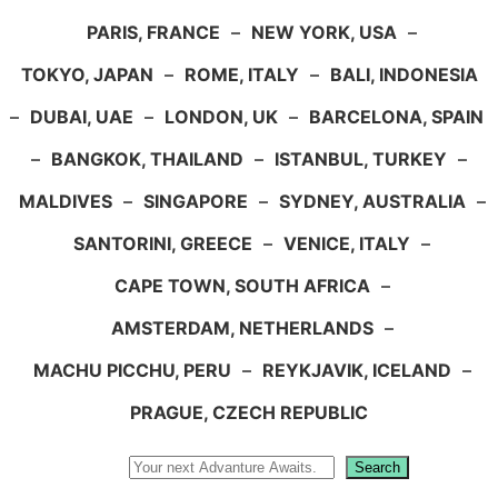
PARIS, FRANCE
–
NEW YORK, USA
–
TOKYO, JAPAN
–
ROME, ITALY
–
BALI, INDONESIA
–
DUBAI, UAE
–
LONDON, UK
–
BARCELONA, SPAIN
–
BANGKOK, THAILAND
–
ISTANBUL, TURKEY
–
MALDIVES
–
SINGAPORE
–
SYDNEY, AUSTRALIA
–
SANTORINI, GREECE
–
VENICE, ITALY
–
CAPE TOWN, SOUTH AFRICA
–
AMSTERDAM, NETHERLANDS
–
MACHU PICCHU, PERU
–
REYKJAVIK, ICELAND
–
PRAGUE, CZECH REPUBLIC
Search
Search